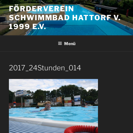
Zum
FÖRDERVEREIN
Inhalt
SCHWIMMBAD HATTORF V.
springen
1999 E.V.
Menü
2017_24Stunden_014