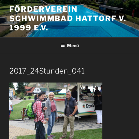
Zum
FÖRDERVEREIN
Inhalt
SCHWIMMBAD HATTORF V.
springen
1999 E.V.
Menü
2017_24Stunden_041