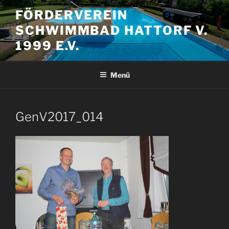
Zum
FÖRDERVEREIN
Inhalt
SCHWIMMBAD HATTORF V.
springen
1999 E.V.
Menü
GenV2017_014