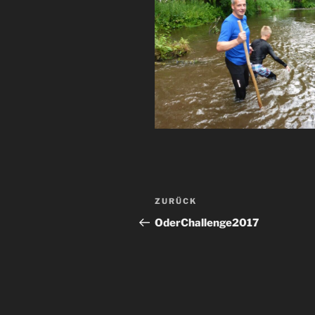
Beitragsnavigation
Vorheriger
ZURÜCK
Beitrag
OderChallenge2017