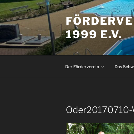
Zum
Inhalt
FÖRDERVE
springen
1999 E.V.
Der Förderverein
Das Sch
Oder20170710