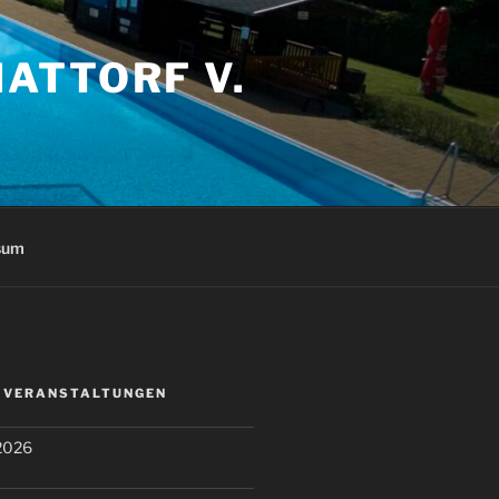
ATTORF V.
sum
N VERANSTALTUNGEN
2026