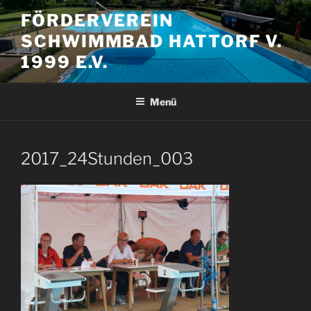
Zum
FÖRDERVEREIN
Inhalt
SCHWIMMBAD HATTORF V.
springen
1999 E.V.
Menü
2017_24Stunden_003