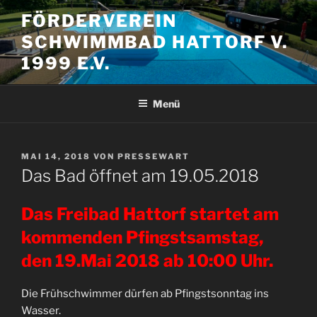
Zum
FÖRDERVEREIN
Inhalt
SCHWIMMBAD HATTORF V.
springen
1999 E.V.
Menü
VERÖFFENTLICHT
MAI 14, 2018
VON
PRESSEWART
AM
Das Bad öffnet am 19.05.2018
Das Freibad Hattorf startet am
kommenden Pfingstsamstag,
den 19.Mai 2018 ab 10:00 Uhr.
Die Frühschwimmer dürfen ab Pfingstsonntag ins
Wasser.