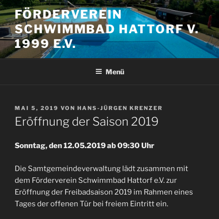
Zum
FÖRDERVEREIN
Inhalt
SCHWIMMBAD HATTORF V.
springen
1999 E.V.
Menü
VERÖFFENTLICHT
MAI 5, 2019
VON
HANS-JÜRGEN KRENZER
AM
Eröffnung der Saison 2019
Sonntag, den 12.05.2019 ab 09:30 Uhr
Die Samtgemeindeverwaltung lädt zusammen mit
dem Förderverein Schwimmbad Hattorf e.V. zur
Eröffnung der Freibadsaison 2019 im Rahmen eines
Tages der offenen Tür bei freiem Eintritt ein.